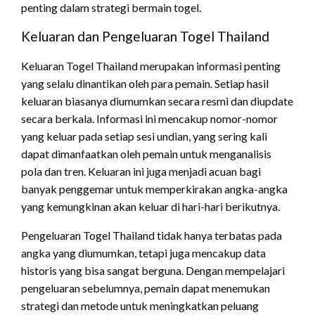
penting dalam strategi bermain togel.
Keluaran dan Pengeluaran Togel Thailand
Keluaran Togel Thailand merupakan informasi penting
yang selalu dinantikan oleh para pemain. Setiap hasil
keluaran biasanya diumumkan secara resmi dan diupdate
secara berkala. Informasi ini mencakup nomor-nomor
yang keluar pada setiap sesi undian, yang sering kali
dapat dimanfaatkan oleh pemain untuk menganalisis
pola dan tren. Keluaran ini juga menjadi acuan bagi
banyak penggemar untuk memperkirakan angka-angka
yang kemungkinan akan keluar di hari-hari berikutnya.
Pengeluaran Togel Thailand tidak hanya terbatas pada
angka yang diumumkan, tetapi juga mencakup data
historis yang bisa sangat berguna. Dengan mempelajari
pengeluaran sebelumnya, pemain dapat menemukan
strategi dan metode untuk meningkatkan peluang