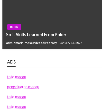
BLOG
Soft Skills Learned From Poker
adminmaritimeservicesdirectory
January 13, 2024
ADS
toto macau
pengeluaran macau
toto macau
toto macau